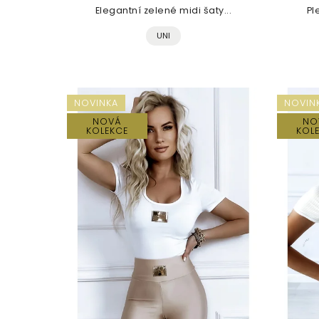
Elegantní zelené midi šaty...
Pl
UNI
NOVINKA
NOVIN
NOVÁ
NO
KOLEKCE
KOL