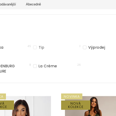
odávanější
Abecedně
45
0
ka
Tip
Výprodej
8
26
DENBURG
La Créme
URE
KA
NOVINKA
VÁ
NOVÁ
EKCE
KOLEKCE