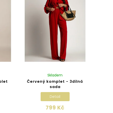
Skladem
plet
Červený komplet - 3dílná
sada
Detail
799 Kč