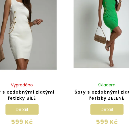
Vyprodáno
Skladem
y s ozdobnými zlatými
Šaty s ozdobnými zla
řetízky BÍLÉ
řetízky ZELENÉ
Detail
Detail
599 Kč
599 Kč