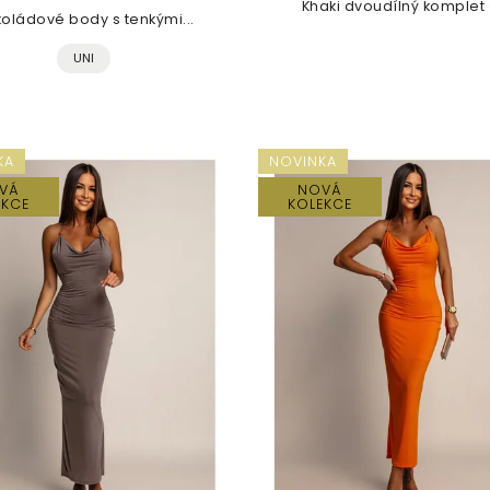
Khaki dvoudílný komplet –
oládové body s tenkými...
UNI
KA
NOVINKA
VÁ
NOVÁ
EKCE
KOLEKCE