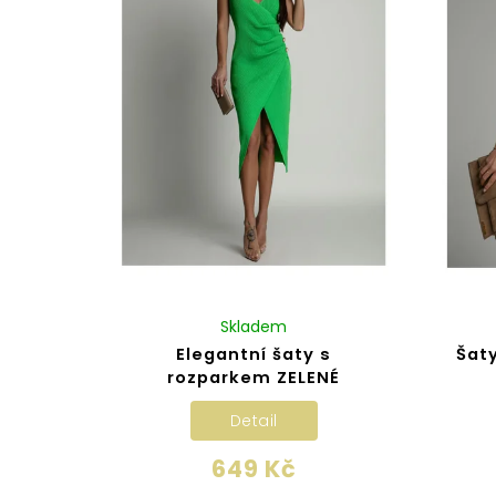
Skladem
Elegantní šaty s
Šat
rozparkem ZELENÉ
Detail
649 Kč