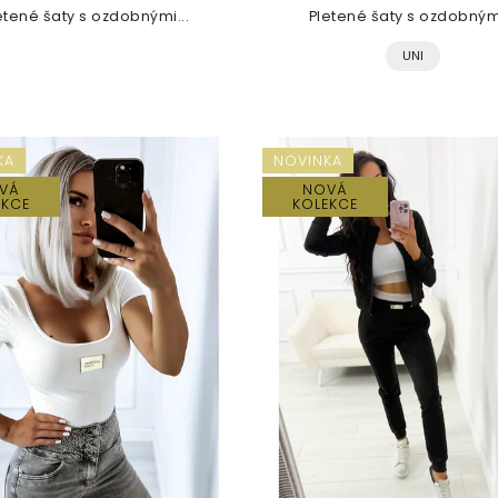
etené šaty s ozdobnými...
Pletené šaty s ozdobnými
UNI
KA
NOVINKA
VÁ
NOVÁ
EKCE
KOLEKCE