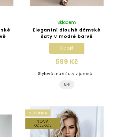
Skladem
mské
Elegantní dlouhé dámské
rvě
šaty v modré barvě
Detail
599 Kč
Stylové maxi šaty v jemné...
UNI
NOVINKA
NOVÁ
KOLEKCE