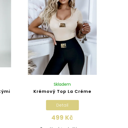
Skladem
tými
Krémový Top La Créme
Detail
499 Kč