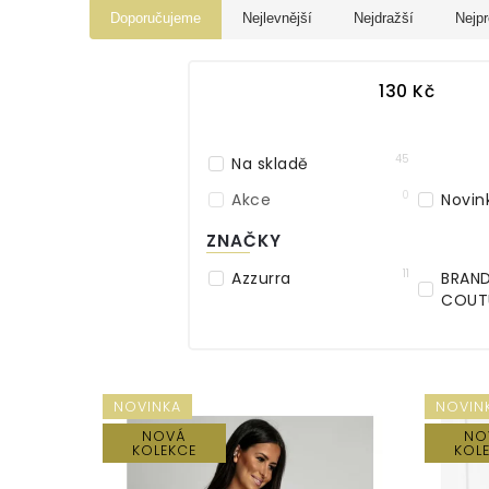
Doporučujeme
Nejlevnější
Nejdražší
Nejpr
130
Kč
45
Na skladě
0
Akce
Novin
ZNAČKY
11
Azzurra
BRAN
COUT
NOVINKA
NOVIN
NOVÁ
NO
KOLEKCE
KOL