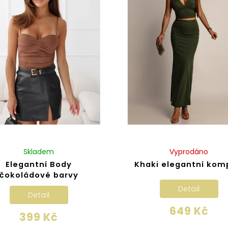
Skladem
Vyprodáno
Elegantní Body
Khaki elegantní kom
čokoládové barvy
Detail
Detail
649 Kč
399 Kč