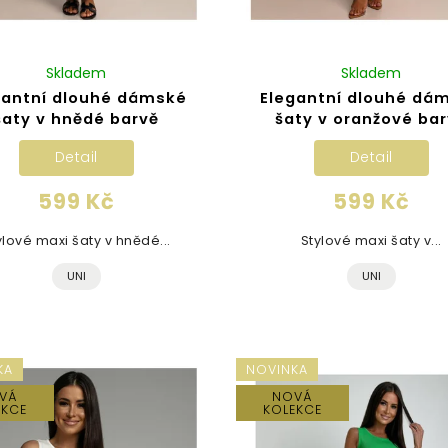
Skladem
Skladem
gantní dlouhé dámské
Elegantní dlouhé dá
šaty v hnědé barvě
šaty v oranžové ba
Detail
Detail
599 Kč
599 Kč
ylové maxi šaty v hnědé...
Stylové maxi šaty v...
UNI
UNI
KA
NOVINKA
VÁ
NOVÁ
EKCE
KOLEKCE