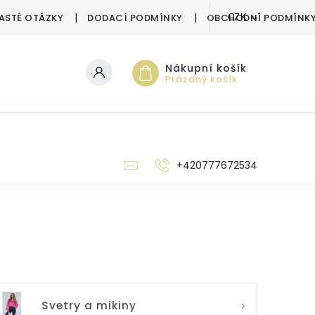
ASTÉ OTÁZKY
DODACÍ PODMÍNKY
OBCHODNÍ PODMÍNK
CZK
Nákupní košík
Prázdný košík
‭+420777672534
Svetry a mikiny