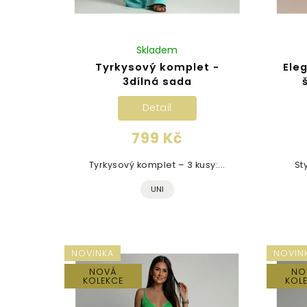
Skladem
Tyrkysový komplet -
Ele
3dílná sada
Detail
799 Kč
Tyrkysový komplet – 3 kusy:...
St
UNI
NOVINKA
NOVIN
NOVÁ
NO
KOLEKCE
KOL