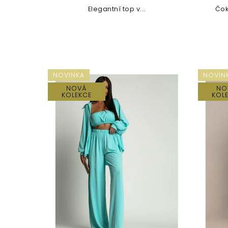
Elegantní top v...
Čok
NOVINKA
NOVIN
NOVÁ
NO
KOLEKCE
KOL