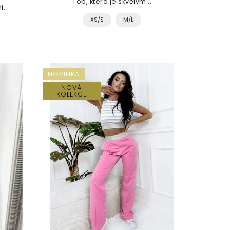
Top, která je skvělým...
...
XS/S
M/L
NOVINKA
NOVÁ
KOLEKCE