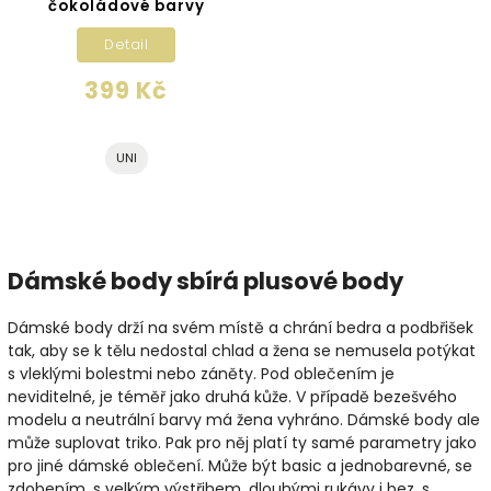
čokoládové barvy
Detail
399 Kč
UNI
Dámské body sbírá plusové body
Dámské body drží na svém místě a chrání bedra a podbřišek
tak, aby se k tělu nedostal chlad a žena se nemusela potýkat
s vleklými bolestmi nebo záněty. Pod oblečením je
neviditelné, je téměř jako druhá kůže. V případě bezešvého
modelu a neutrální barvy má žena vyhráno. Dámské body ale
může suplovat triko. Pak pro něj platí ty samé parametry jako
pro jiné dámské oblečení. Může být basic a jednobarevné, se
zdobením, s velkým výstřihem, dlouhými rukávy i bez, s