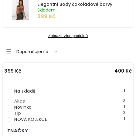
Elegantní Body čokoládové barvy
Skladem
399 Kč
Zobrazit více produktů
Doporučujeme
Nejlevnější
399
Kč
400
Kč
Nejdražší
Nejprodávanější
Abecedně
1
Na skladě
0
Akce
1
Novinka
0
Tip
1
NOVÁ KOLEKCE
ZNAČKY