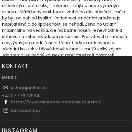
americkými průramky, s rolákem i krajkou nebo výrazným
vzorem. Má-li body plnit funkci vrchního dílu oblečení, mělo
by být na pohled kvalitní. Podobnost s nočním prádlem je
nepřijatelná a do společnosti se nehodí. Žena ho uplatní
maximálně na večírku, ale na běžné nošení je nevhodné a
strhává na sebe nežádoucí pozornost. Průsvitných materiálů
a vyzývavých modelů není třeba, body je rafinované a i
základní kousek v tělové barvě vzbudí u mužů velký zájem.
Jde totiž o jedinečný kousek a žena musí mít dostatek
odvahy, aby model doplněný o body oblékla.
KONTAKT
Bella’s
eshop
@
bellas.cz
‭+420777672534
https://www.facebook.com/bellas.eshop
bellas.eshop/
INSTAGRAM