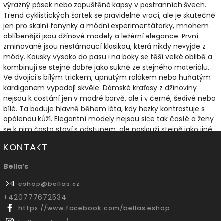
výrazný pásek nebo zapuštěné kapsy v postranních švech.
Trend cyklistických šortek se pravidelně vrací, ale je skutečně
jen pro skalní fanynky a módní experimentátorky, mnohem
oblíbenější jsou džínové modely a ležérní elegance. První
zmiňované jsou nestárnoucí klasikou, která nikdy nevyjde z
módy. Kousky vysoko do pasu i na boky se těší velké oblibě a
kombinují se stejně dobře jako sukně ze stejného materiálu.
Ve dvojici s bílým tričkem, upnutým rolákem nebo huňatým
kardiganem vypadají skvěle. Dámské kraťasy z džínoviny
nejsou k dostání jen v modré barvě, ale i v černé, šedivé nebo
bílé. Ta boduje hlavně během léta, kdy hezky kontrastuje s
opálenou kůží. Elegantní modely nejsou sice tak časté a ženy
se k nim často staví s odstupem, ale poslouží stejně jako jiné
dámské kraťasy.
KONTAKT
Bella’s
eshop
@
bellas.cz
‭+420777672534
https://www.facebook.com/bellas.eshop