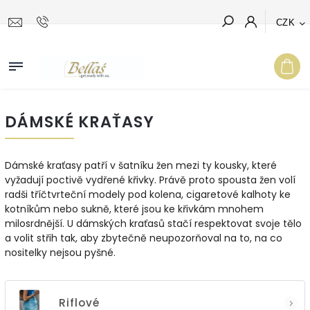
CZK
Hledat
DÁMSKÉ KRAŤASY
Dámské kraťasy patří v šatníku žen mezi ty kousky, které
vyžadují poctivě vydřené křivky. Právě proto spousta žen volí
radši tříčtvrteční modely pod kolena, cigaretové kalhoty ke
kotníkům nebo sukně, které jsou ke křivkám mnohem
milosrdnější. U dámských kraťasů stačí respektovat svoje tělo
a volit střih tak, aby zbytečně neupozorňoval na to, na co
nositelky nejsou pyšné.
Riflové