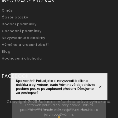
INFORMACE PRO VÁS
O nás
Časté otázky
Dodací podmínky
Obchodní podmínky
Nevyzvednuté dobírky
Výměna a vracení zboží
Blog
Hodnocení obchodu
FACEBOOK
Upozornění! Pokud jste si nevyzvedli balík na
dobírku a byl vrácen, bude Vám nová objednávka
poslána pouze po zaplacení předem. Děkujeme
za pochopení
Copyright 2026
Bellas.cz
. Všechna práva vyhrazena.
Tento web používá soubory cookie. Dalším
Vytvořil
Shoptet
| Design
Shoptak.cz.
procházením tohoto webu vyjadřujete souhlas s
jejich používáním.