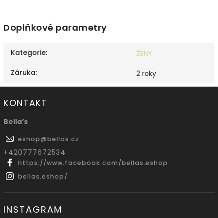
Doplňkové parametry
Kategorie
:
ŽENY
Záruka
:
2 roky
KONTAKT
Bella’s
eshop
@
bellas.cz
‭+420777672534
https://www.facebook.com/bellas.eshop
bellas.eshop/
INSTAGRAM