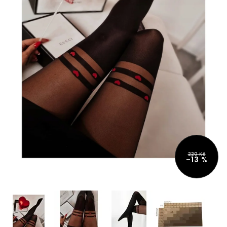
220 Kč
–13 %