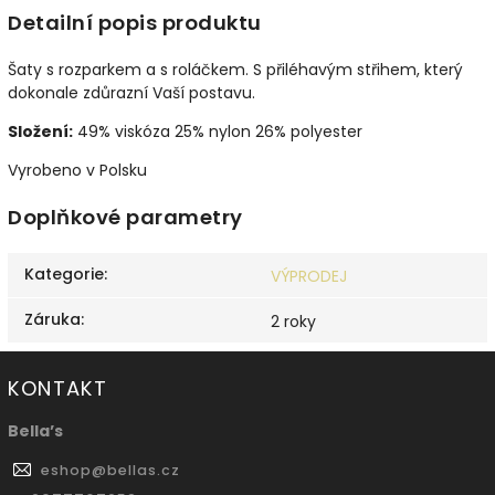
Detailní popis produktu
Šaty s rozparkem a s roláčkem. S přiléhavým střihem, který
dokonale zdůrazní Vaší postavu.
Složení:
49% viskóza 25% nylon 26% polyester
Vyrobeno v Polsku
Doplňkové parametry
Kategorie
:
VÝPRODEJ
Záruka
:
2 roky
KONTAKT
Bella’s
eshop
@
bellas.cz