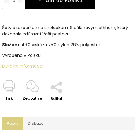
Přidat do košíku
Šaty s rozparkem a s roláčkem. S přiléhavým střihem, který
dokonale zdůrazní Vaší postavu.
Složení:
49% viskóza 25% nylon 26% polyester
Vyrobeno v Polsku
Detailní informace
Tisk
Zeptat se
Sdílet
Popis
Diskuze