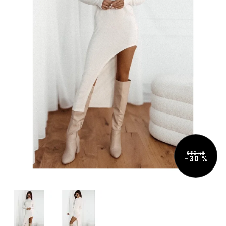
850 Kč
–30 %