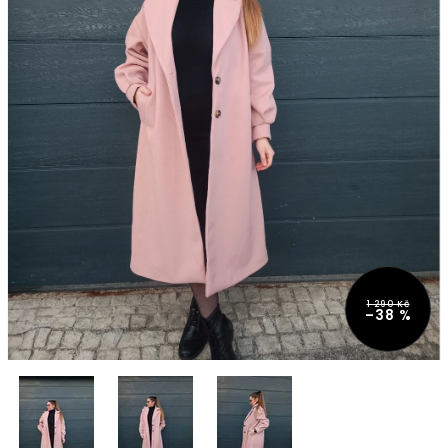
1 290 Kč
–38 %