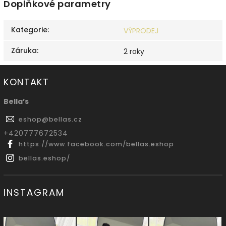
Doplňkové parametry
Kategorie
:
VÝPRODEJ
Záruka
:
2 roky
KONTAKT
Bella’s
eshop
@
bellas.cz
‭+420777672534
https://www.facebook.com/bellas.eshop
bellas.eshop/
INSTAGRAM