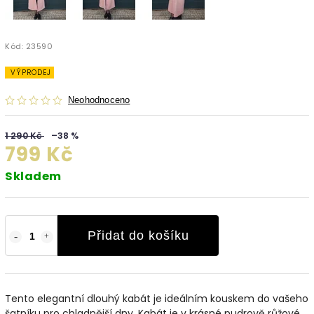
Kód:
23590
VÝPRODEJ
Neohodnoceno
1 290 Kč
–38 %
799 Kč
Skladem
Přidat do košíku
Tento elegantní dlouhý kabát
je i
deálním kouskem do vašeho
šatníku pro chladnější dny. Kabát je v krásné pudrově růžové