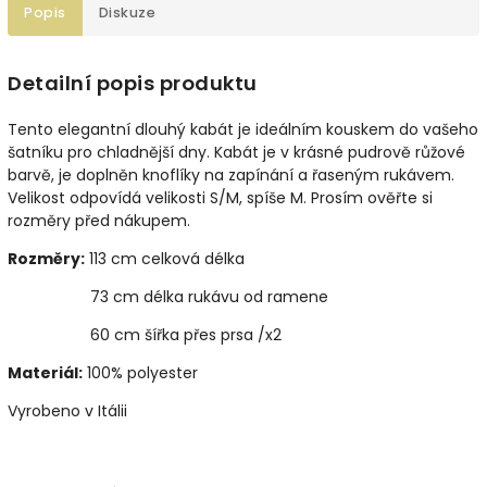
Popis
Diskuze
Detailní popis produktu
Tento elegantní dlouhý kabát
je i
deálním kouskem do vašeho
šatníku pro chladnější dny. Kabát je v krásné pudrově růžové
barvě, je doplněn knoflíky na zapínání a řaseným rukávem.
Velikost odpovídá velikosti S/M, spíše M. Prosím ověřte si
rozměry před nákupem.
Rozměry:
113 cm celková délka
73 cm délka rukávu od ramene
60 cm šířka přes prsa /x2
Materiál:
100% polyester
Vyrobeno v Itálii