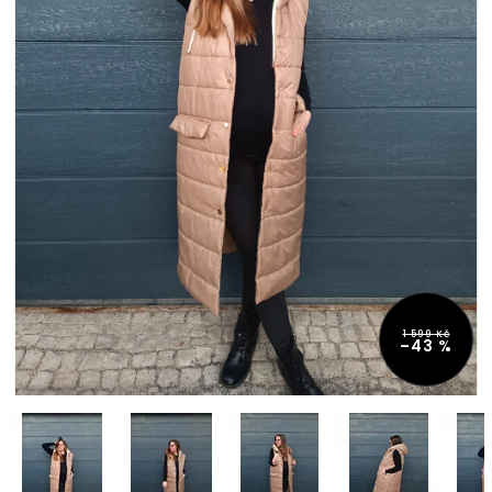
1 599 Kč
–43 %