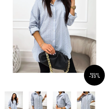
590 Kč
–33 %