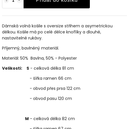
Přidat do košíku
Dámská volná košile s oversize střihem a asymetrickou
délkou. Košile má po celé délce knoflíky a dlouhé,
nastavitelné rukávy.
Příjemný, bavlněný materiál.
Materiál: 50% Bavlna, 50% - Polyester
Velikosti:
S
- celková délka 81 cm
- šířka ramen 66 cm
- obvod přes prsa 122 cm
- obvod pasu 120 cm
M
- celková délka 82 cm
- šířka ramen 67 cm