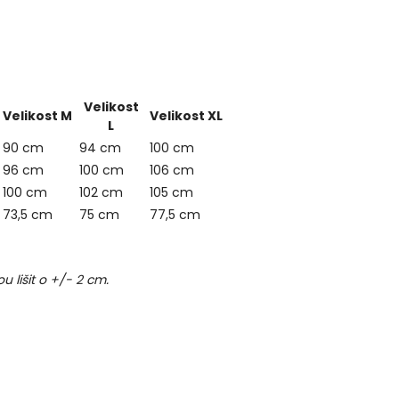
Velikost
Velikost M
Velikost XL
L
90 cm
94 cm
100 cm
96 cm
100 cm
106 cm
100 cm
102 cm
105 cm
73,5 cm
75 cm
77,5 cm
lišit o +/- 2 cm.