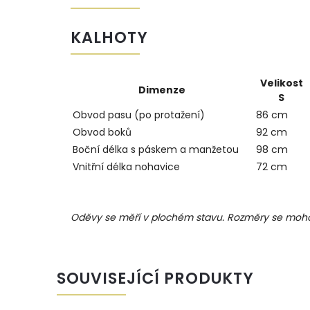
KALHOTY
Velikost
Dimenze
S
Obvod pasu (po protažení)
86 cm
Obvod boků
92 cm
Boční délka s páskem a manžetou
98 cm
Vnitřní délka nohavice
72 cm
Oděvy se měří v plochém stavu. Rozměry se mohou 
SOUVISEJÍCÍ PRODUKTY