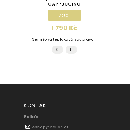
CAPPUCCINO
Detail
1 790 Kč
Semišová tepláková souprava...
S
L
KONTAKT
Bella’s
eshop
@
bellas.cz