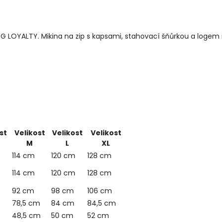
 LOYALTY. Mikina na zip s kapsami, stahovací šňůrkou a logem n
st
Velikost
Velikost
Velikost
M
L
XL
114 cm
120 cm
128 cm
114 cm
120 cm
128 cm
92 cm
98 cm
106 cm
78,5 cm
84 cm
84,5 cm
48,5 cm
50 cm
52 cm