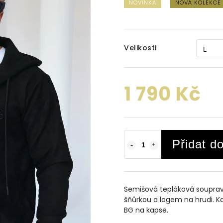
NOVINKA
NOVÁ KOLEKCE
Velikosti
1 790 Kč
Přidat d
Semišová tepláková souprava
šňůrkou a logem na hrudi. K
BG na kapse.