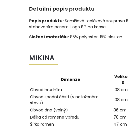
Detailní popis produktu
Popis produktu:
Semišová tepláková souprava BG
stahovacím pasem. Logo BG na kapse.
Složení materiálu:
85% polyester, 15% elastan
MIKINA
Veliko
Dimenze
S
Obvod hrudníku
108 cm
Obvod spodní části (v nataženém
108 cm
stavu)
Obvod dna (volný)
86 cm
Délka od ramene vpředu
78 cm
Šířka ramen
47 cm