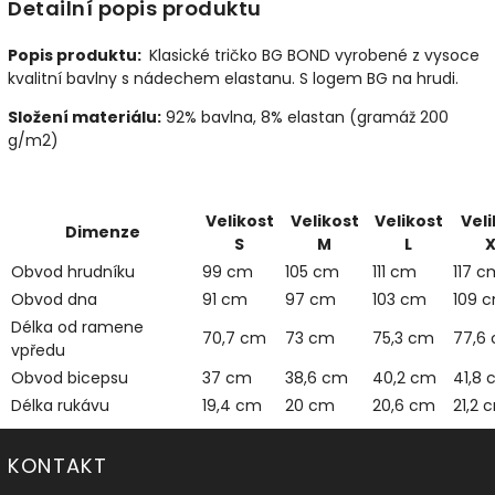
Detailní popis produktu
Popis produktu:
Klasické tričko BG BOND vyrobené z vysoce
kvalitní bavlny s nádechem elastanu. S logem BG na hrudi.
Složení materiálu:
92% bavlna, 8% elastan (gramáž 200
g/m2)
Velikost
Velikost
Velikost
Veli
Dimenze
S
M
L
X
Obvod hrudníku
99 cm
105 cm
111 cm
117 c
Obvod dna
91 cm
97 cm
103 cm
109 
Délka od ramene
70,7 cm
73 cm
75,3 cm
77,6
vpředu
Obvod bicepsu
37 cm
38,6 cm
40,2 cm
41,8
Délka rukávu
19,4 cm
20 cm
20,6 cm
21,2 
KONTAKT