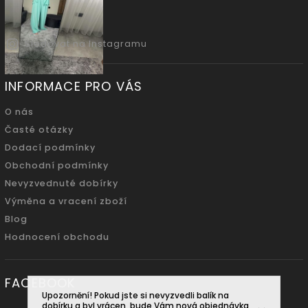
Sledovat na Instagramu
INFORMACE PRO VÁS
O nás
Časté otázky
Dodací podmínky
Obchodní podmínky
Nevyzvednuté dobírky
Výměna a vracení zboží
Blog
Hodnocení obchodu
FACEBOOK
Upozornění! Pokud jste si nevyzvedli balík na
dobírku a byl vrácen, bude Vám nová objednávka