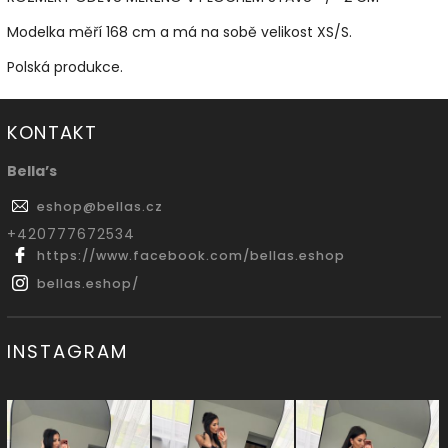
Modelka měří 168 cm a má na sobě velikost XS/S.
Polská produkce.
KONTAKT
Bella’s
eshop
@
bellas.cz
‭+420777672534
https://www.facebook.com/bellas.eshop
bellas.eshop/
INSTAGRAM