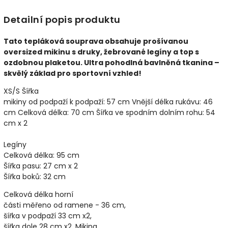
Detailní popis produktu
Tato tepláková souprava obsahuje prošívanou
oversized mikinu s druky, žebrované legíny a top s
ozdobnou plaketou. Ultra pohodlná bavlněná tkanina –
skvělý základ pro sportovní vzhled!
XS/S Šířka
mikiny od podpaží k podpaží: 57 cm Vnější délka rukávu: 46
cm Celková délka: 70 cm Šířka ve spodním dolním rohu: 54
cm x 2
Legíny
Celková délka: 95 cm
Šířka pasu: 27 cm x 2
Šířka boků: 32 cm
Celková délka horní
části měřeno od ramene - 36 cm,
šířka v podpaží 33 cm x2,
šířka dole 28 cm x2. Mikina