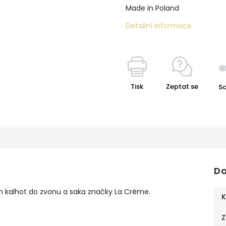
Made in Poland
Detailní informace
Tisk
Zeptat se
Sd
Do
ch kalhot do zvonu a saka značky La Créme.
K
Z