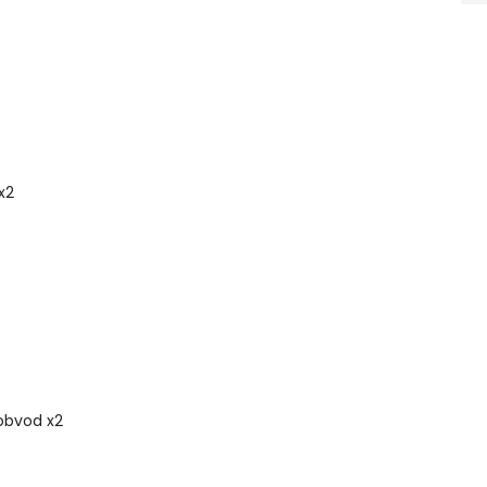
x2
obvod x2
m