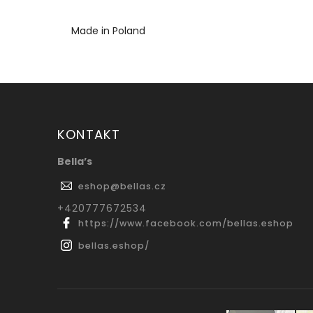
Made in Poland
KONTAKT
Bella’s
eshop
@
bellas.cz
‭+420777672534
https://www.facebook.com/bellas.eshop
bellas.eshop/