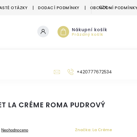
ASTÉ OTÁZKY
DODACÍ PODMÍNKY
OBCHODNÍ PODMÍNK
CZK
Nákupní košík
Prázdný košík
‭+420777672534
T LA CRÉME ROMA PUDROVÝ
Značka:
La Créme
Neohodnoceno