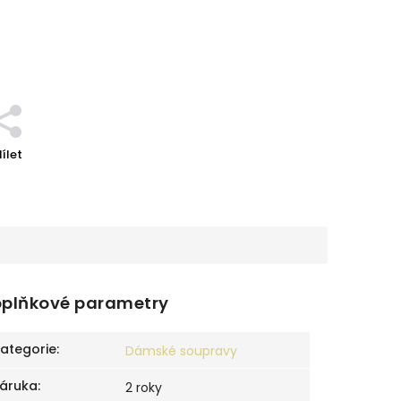
ílet
plňkové parametry
ategorie
:
Dámské soupravy
áruka
:
2 roky