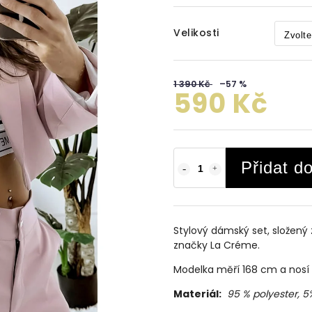
Velikosti
1 390 Kč
–57 %
590 Kč
Přidat d
Stylový dámský set, složený
značky La Créme.
Modelka měří 168 cm a nosí 
Materiál:
95 % polyester, 5