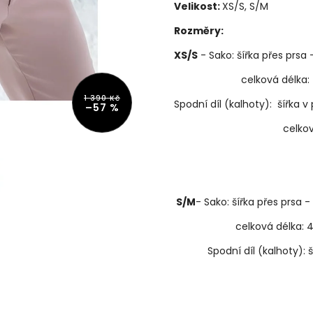
Velikost:
XS/S, S/M
Rozměry:
XS/S
- Sako: šířka přes prsa
celková délka: 4
1 390 Kč
Spodní díl (kalhoty): šířka 
–57 %
celková délka
S/M
- Sako: šířka přes prsa 
celková délka: 4
Spodní díl (kalhoty): šíř
celková dél