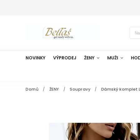
NOVINKY
VÝPRODEJ
ŽENY
MUŽI
HO
Domů
/
ŽENY
/
Soupravy
/
Dámský komplet 