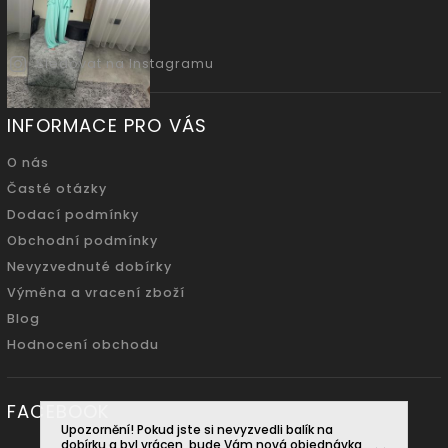
Sledovat na Instagramu
INFORMACE PRO VÁS
O nás
Časté otázky
Dodací podmínky
Obchodní podmínky
Nevyzvednuté dobírky
Výměna a vracení zboží
Blog
Hodnocení obchodu
FACEBOOK
Upozornění! Pokud jste si nevyzvedli balík na
dobírku a byl vrácen, bude Vám nová objednávka