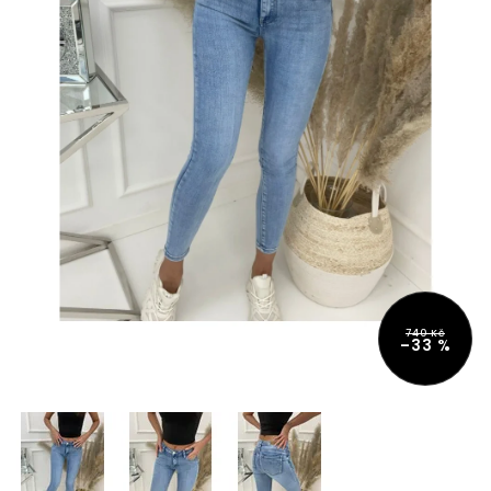
740 Kč
–33 %