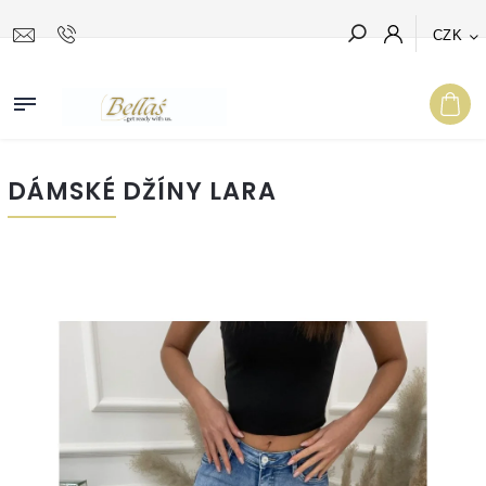
CZK
Hledat
DÁMSKÉ DŽÍNY LARA