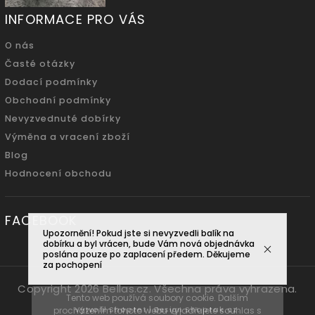
INFORMACE PRO VÁS
O nás
Časté otázky
Dodací podmínky
Obchodní podmínky
Nevyzvednuté dobírky
Výměna a vracení zboží
Blog
Hodnocení obchodu
FACEBOOK
Upozornění! Pokud jste si nevyzvedli balík na
dobírku a byl vrácen, bude Vám nová objednávka
poslána pouze po zaplacení předem. Děkujeme
za pochopení
Copyright 2026
Bellas.cz
. Všechna práva vyhrazena.
Tento web používá soubory cookie. Dalším
Vytvořil
Shoptet
| Design
Shoptak.cz.
procházením tohoto webu vyjadřujete souhlas s