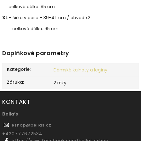
celková délka: 95 cm
XL
- šířka v pase - 39-41 cm / obvod x2
celková délka: 95 cm
Doplňkové parametry
Kategorie
:
Dámské kalhoty a legíny
Záruka
:
2 roky
KONTAKT
Bella’s
eshop
@
bellas.cz
‭+420777672534
https://www.facebook.com/bellas.eshop