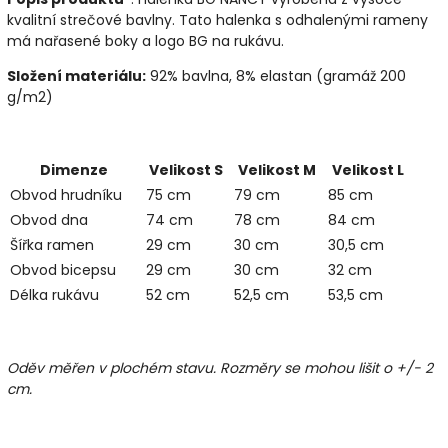
kvalitní strečové bavlny. Tato halenka s odhalenými rameny
má nařasené boky a logo BG na rukávu.
Složení materiálu:
92% bavlna, 8% elastan (gramáž 200
g/m2)
Dimenze
Velikost S
Velikost M
Velikost L
Obvod hrudníku
75 cm
79 cm
85 cm
Obvod dna
74 cm
78 cm
84 cm
Šířka ramen
29 cm
30 cm
30,5 cm
Obvod bicepsu
29 cm
30 cm
32 cm
Délka rukávu
52 cm
52,5 cm
53,5 cm
Oděv měřen v plochém stavu. Rozměry se mohou lišit o +/- 2
cm.