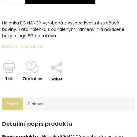
Halenka BG NANCY vyrobená z vysoce kvalitní strečové
bavlny. Tato halenka s odhalenými rameny má nařasené
boky a logo BG na rukávu.
Detailní informace
Tisk
Zeptat se
Sdílet
Popis
Diskuze
Detailní popis produktu
Popis
produktu
: Halenka BG NANCY vyrobená z vysoce