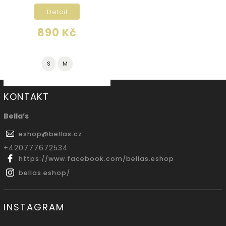
Detail
890 Kč
S
M
KONTAKT
Bella’s
eshop
@
bellas.cz
‭+420777672534
https://www.facebook.com/bellas.eshop
bellas.eshop/
INSTAGRAM